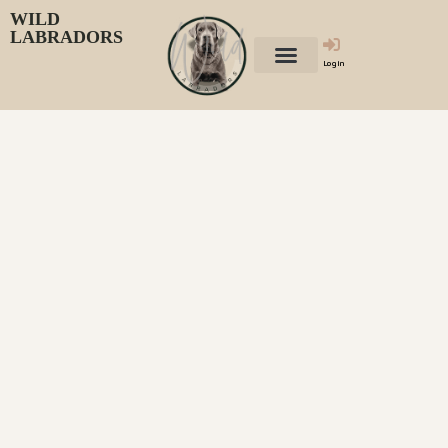
WILD
LABRADORS
Login